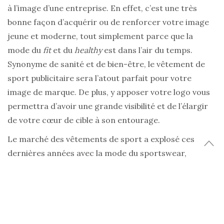
à l’image d’une entreprise. En effet, c’est une très
bonne façon d’acquérir ou de renforcer votre image
jeune et moderne, tout simplement parce que la
mode du
fit
et du
healthy
est dans l’air du temps.
Synonyme de sanité et de bien-être, le vêtement de
sport publicitaire sera l’atout parfait pour votre
image de marque. De plus, y apposer votre logo vous
permettra d’avoir une grande visibilité et de l’élargir
de votre cœur de cible à son entourage.
Le marché des vêtements de sport a explosé ces
dernières années avec la mode du sportswear,
quittant la salle de sport pour aller envahir nos garde-
robes du quotidien, et allant même jusqu’aux défilés de
mode. A présent, le vêtement de sport n’est plus une
simple tenue se voulant absorbante et confortable, il
se doit aussi d’être esthétique.